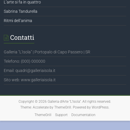
L’arte si fa in quattro
Sabrina Tandurella
Ritmi dell’anima
Contatti
Galleria "L'Isola" | Portopalo di Capo Passero | SR
Telefono: (000) 000000
Email: quadri@galleriaisola.it
Sito web: www.galleriaisola.it
Copyright © 2026
Galleria d'Arte "L'Isola"
. All rights reserved.
Theme:
Accelerate
by ThemeGrill. Powered by
WordPress
.
ThemeGrill
Support
Documentation