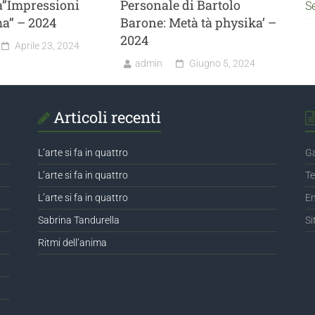
va”Impressioni
Personale di Bartolo
S
ma” – 2024
Barone: Metà tà physika’ –
2024
Aprile 23, 2024
admin
Giugno 5, 2024
Articoli recenti
L’arte si fa in quattro
Ga
L’arte si fa in quattro
Te
L’arte si fa in quattro
Em
Sabrina Tandurella
Si
Ritmi dell’anima