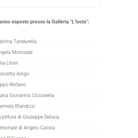
anno esposto presso la Galleria "L'Isola":
abrina Tandurella
ngela Moncada
la Litvin
oncetta Arrigo
ippo Reitano
aria Giovanna Cicciarella
armela Blandizzi
a pittura di Giuseppe Deluca
ersonale di Angelo Cassia