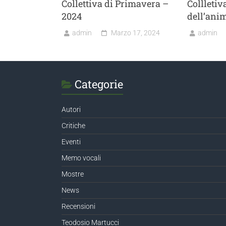
Collettiva di Primavera –
Collleti
2024
dell’ani
admin
Marzo 17, 2024
admin
Categorie
Autori
Critiche
Eventi
Memo vocali
Mostre
News
Recensioni
Teodosio Martucci