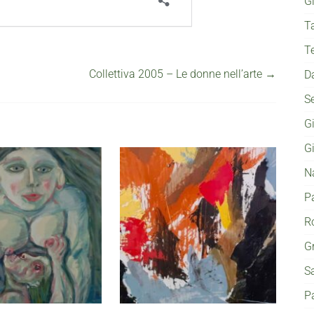
G
T
T
Collettiva 2005 – Le donne nell’arte
→
D
S
G
G
N
P
Ro
G
S
P