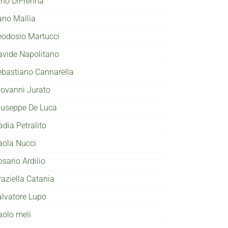
ino DiFrenna
ano Mallia
eodosio Martucci
avide Napolitano
ebastiano Cannarella
iovanni Jurato
iuseppe De Luca
adia Petralito
aola Nucci
sario Ardilio
raziella Catania
alvatore Lupo
aolo meli