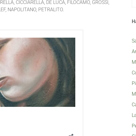
RELLA, CICCIARELLA, DE LUCA, FILOCAMO, GROSSI,
EF, NAPOLITANO, PETRALITO.
H
S
A
Mi
C
P
M
C
L
P