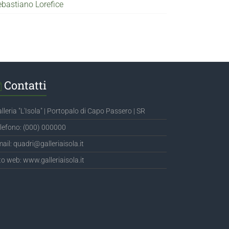
ebastiano Lorefice
Contatti
lleria "L'Isola" | Portopalo di Capo Passero | SR
lefono: (000) 000000
ail: quadri@galleriaisola.it
to web: www.galleriaisola.it