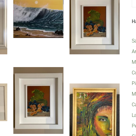
H
S
A
Mi
C
P
M
C
L
P