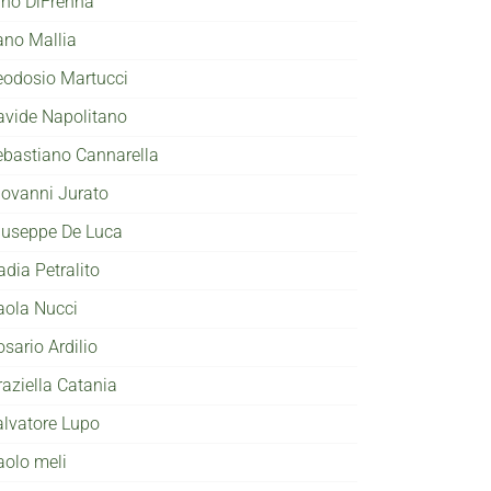
ino DiFrenna
ano Mallia
eodosio Martucci
avide Napolitano
ebastiano Cannarella
iovanni Jurato
iuseppe De Luca
adia Petralito
aola Nucci
sario Ardilio
raziella Catania
alvatore Lupo
aolo meli