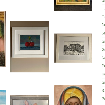
G
T
T
D
S
G
G
N
P
Ro
G
S
P