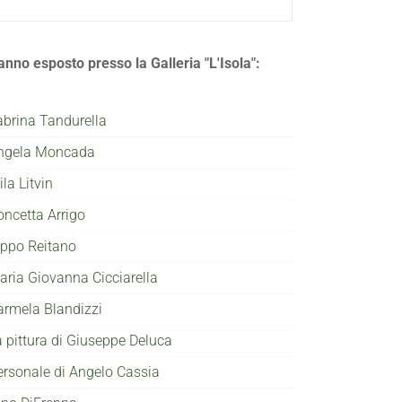
anno esposto presso la Galleria "L'Isola":
abrina Tandurella
ngela Moncada
la Litvin
oncetta Arrigo
ippo Reitano
aria Giovanna Cicciarella
armela Blandizzi
a pittura di Giuseppe Deluca
ersonale di Angelo Cassia