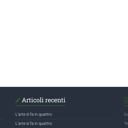
Articoli recenti
L’arte si fa in quattro
Ga
L’arte si fa in quattro
Te