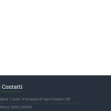
Contatti
lleria "L'Isola" | Portopalo di Capo Passero | SR
lefono: (000) 000000