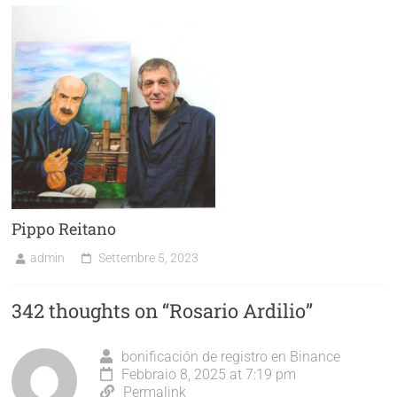
Pippo Reitano
admin
Settembre 5, 2023
342 thoughts on “
Rosario Ardilio
”
bonificación de registro en Binance
Febbraio 8, 2025 at 7:19 pm
Permalink