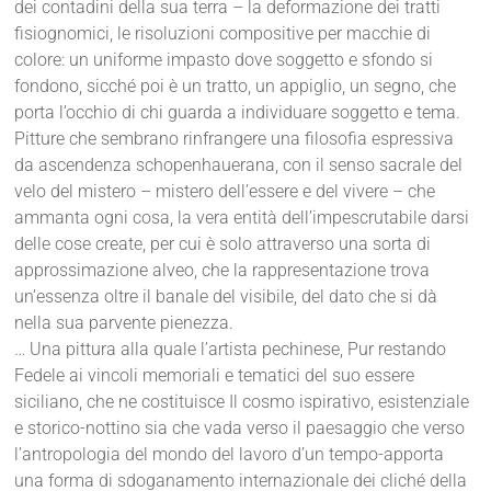
dei contadini della sua terra – la deformazione dei tratti
fisiognomici, le risoluzioni compositive per macchie di
colore: un uniforme impasto dove soggetto e sfondo si
fondono, sicché poi è un tratto, un appiglio, un segno, che
porta l’occhio di chi guarda a individuare soggetto e tema.
Pitture che sembrano rinfrangere una filosofia espressiva
da ascendenza schopenhauerana, con il senso sacrale del
velo del mistero – mistero dell’essere e del vivere – che
ammanta ogni cosa, la vera entità dell’impescrutabile darsi
delle cose create, per cui è solo attraverso una sorta di
approssimazione alveo, che la rappresentazione trova
un’essenza oltre il banale del visibile, del dato che si dà
nella sua parvente pienezza.
… Una pittura alla quale l’artista pechinese, Pur restando
Fedele ai vincoli memoriali e tematici del suo essere
siciliano, che ne costituisce Il cosmo ispirativo, esistenziale
e storico-nottino sia che vada verso il paesaggio che verso
l’antropologia del mondo del lavoro d’un tempo-apporta
una forma di sdoganamento internazionale dei cliché della