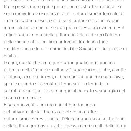
tra espressionismo più spinto e puro astrattismo, di cui si
sono individuate risonanze con il naturalismo informale di
matrice padana, esercizio di snebbiature o acquei vapori
informali, ancorché mi sembri più vero – o più evidente – il
solido radicamento della pittura di Deluca dentro l’albero
della meridinalità, nel lirico intreccio tra densa luce
mediterranea e temi – come direbbe Sciascia – delle cose di
Sicilia.
Da qui, quella che a me pare, un’originalissima poetica
pittorica della “reticenza allusiva”, una reticenza che, a volte
è intrisa, come si diceva, di una sorta di pudore espressivo,
specie quando si accosta a temi cari – o temi della
sacralità religiosa – o comunque al delicato scandaglio del
cosmo memoriale.
E saranno venti anni ora che abbandonando
definitivamente la chiarezza del segno grafico, il
naturalismo espressionista, Deluca inaugurava la stagione
della pittura grumosa-a volte spessa come i calli delle mani