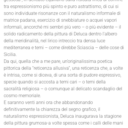
tra espressionismo più spinto e puro astrattismo, di cui si
sono individuate risonanze con il naturalismo informale di
matrice padana, esercizio di snebbiature o acquei vapori
informali, ancorché mi sembri più vero – o più evidente – il
solido radicamento della pittura di Deluca dentro l’albero
della meridinalità, nel lirico intreccio tra densa luce
mediterranea e temi – come direbbe Sciascia – delle cose di
Sicilia.
Da qui, quella che a me pare, un’originalissima poetica
pittorica della “reticenza allusiva”, una reticenza che, a volte
è intrisa, come si diceva, di una sorta di pudore espressivo,
specie quando si accosta a temi cari – o temi della
sacralità religiosa – o comunque al delicato scandaglio del
cosmo memoriale.
E saranno venti anni ora che abbandonando
definitivamente la chiarezza del segno grafico, il
naturalismo espressionista, Deluca inaugurava la stagione
della pittura grumosa-a volte spessa come i calli delle mani