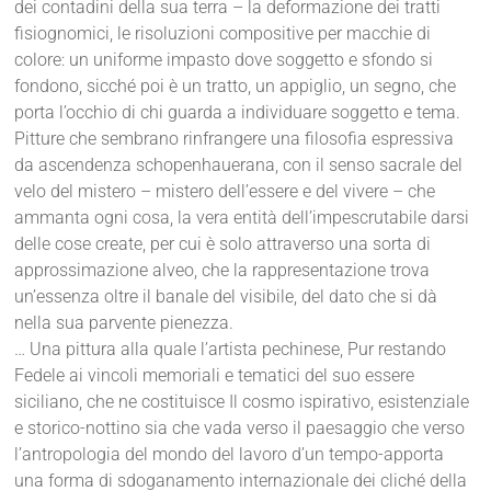
dei contadini della sua terra – la deformazione dei tratti
fisiognomici, le risoluzioni compositive per macchie di
colore: un uniforme impasto dove soggetto e sfondo si
fondono, sicché poi è un tratto, un appiglio, un segno, che
porta l’occhio di chi guarda a individuare soggetto e tema.
Pitture che sembrano rinfrangere una filosofia espressiva
da ascendenza schopenhauerana, con il senso sacrale del
velo del mistero – mistero dell’essere e del vivere – che
ammanta ogni cosa, la vera entità dell’impescrutabile darsi
delle cose create, per cui è solo attraverso una sorta di
approssimazione alveo, che la rappresentazione trova
un’essenza oltre il banale del visibile, del dato che si dà
nella sua parvente pienezza.
… Una pittura alla quale l’artista pechinese, Pur restando
Fedele ai vincoli memoriali e tematici del suo essere
siciliano, che ne costituisce Il cosmo ispirativo, esistenziale
e storico-nottino sia che vada verso il paesaggio che verso
l’antropologia del mondo del lavoro d’un tempo-apporta
una forma di sdoganamento internazionale dei cliché della