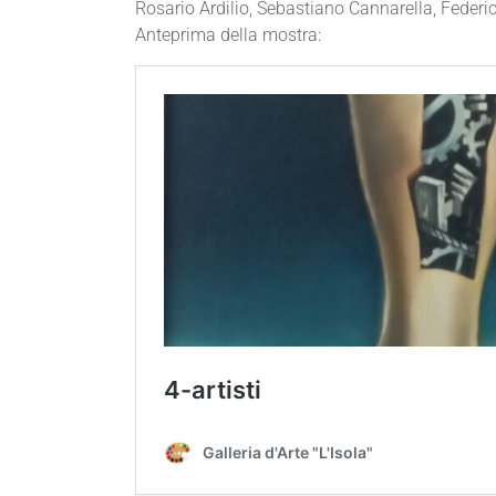
Rosario Ardilio, Sebastiano Cannarella, Feder
Anteprima della mostra: