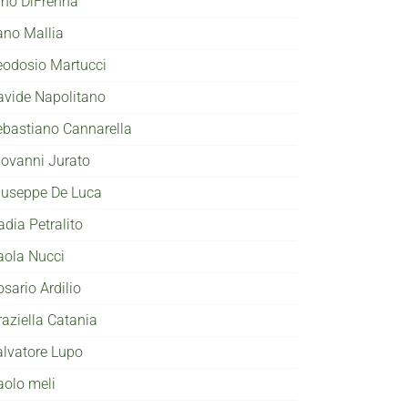
ino DiFrenna
ano Mallia
eodosio Martucci
avide Napolitano
ebastiano Cannarella
iovanni Jurato
iuseppe De Luca
adia Petralito
aola Nucci
sario Ardilio
raziella Catania
alvatore Lupo
aolo meli