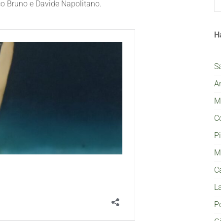
ico Bruno e Davide Napolitano.
H
S
A
Mi
C
P
M
C
L
P