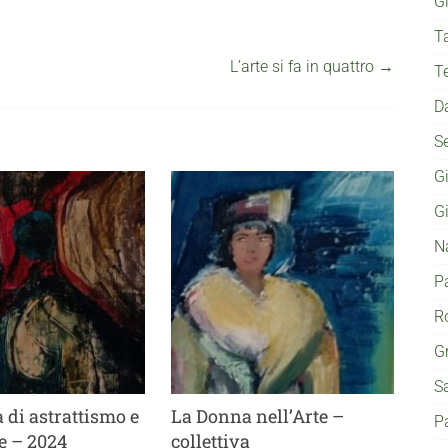
G
T
L’arte si fa in quattro
→
T
D
S
G
G
N
P
Ro
G
S
a di astrattismo e
La Donna nell’Arte –
P
e – 2024
collettiva