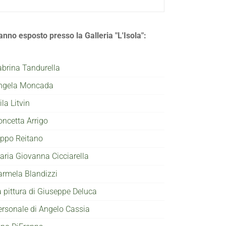
anno esposto presso la Galleria "L'Isola":
abrina Tandurella
ngela Moncada
la Litvin
oncetta Arrigo
ippo Reitano
aria Giovanna Cicciarella
armela Blandizzi
a pittura di Giuseppe Deluca
ersonale di Angelo Cassia