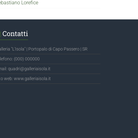
ebastiano Lorefice
Contatti
lleria "L'Isola" | Portopalo di Capo Passero | SR
lefono: (000) 000000
ail: quadri@galleriaisola.it
to web: www.galleriaisola.it