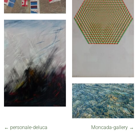
←
personale-deluca
Moncada-gallery
→