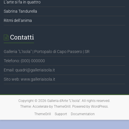
L’arte si fa in quattro
Sabrina Tandurella
Ritmi dell’anima
Contatti
Galleria "L'Isola" | Portopalo di Capo Passero | SR
Telefono: (000) 000000
Email: quadri@galleriaisola.it
Sito web: www.galleriaisola.it
Copyright © 2026
Galleria d'Arte "L'Isola"
. All rights reserved.
Theme:
Accelerate
by ThemeGrill. Powered by
WordPress
.
ThemeGrill
Support
Documentation