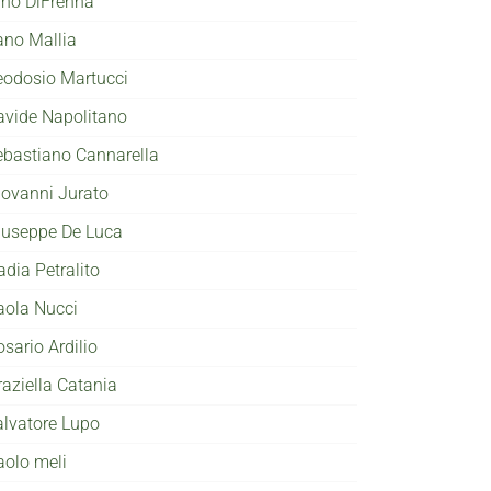
ino DiFrenna
ano Mallia
eodosio Martucci
avide Napolitano
ebastiano Cannarella
iovanni Jurato
iuseppe De Luca
adia Petralito
aola Nucci
sario Ardilio
raziella Catania
alvatore Lupo
aolo meli