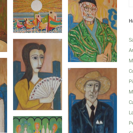
H
S
A
Mi
C
P
M
C
L
P