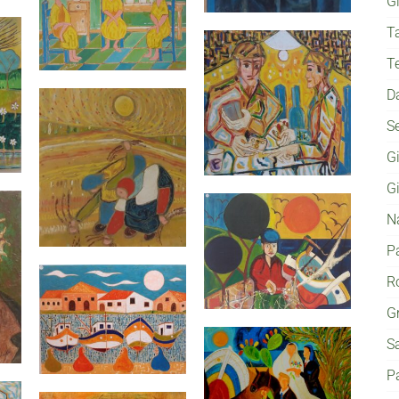
G
T
T
D
S
G
G
N
P
Ro
G
S
P