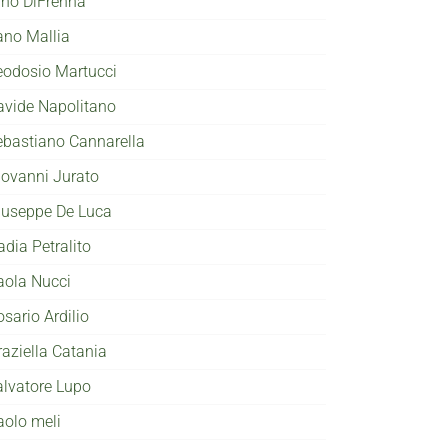
ino DiFrenna
ano Mallia
eodosio Martucci
avide Napolitano
ebastiano Cannarella
iovanni Jurato
iuseppe De Luca
adia Petralito
aola Nucci
sario Ardilio
raziella Catania
alvatore Lupo
aolo meli