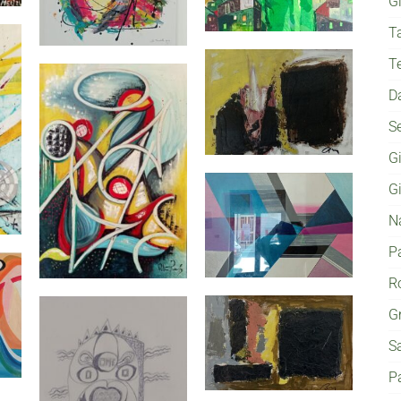
G
T
T
D
S
G
G
N
P
Ro
G
S
P