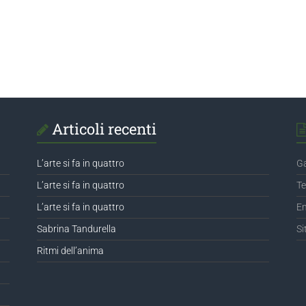
Articoli recenti
L’arte si fa in quattro
Ga
L’arte si fa in quattro
Te
L’arte si fa in quattro
Em
Sabrina Tandurella
Si
Ritmi dell’anima