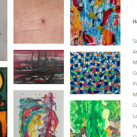
H
S
A
Mi
C
P
M
C
L
P