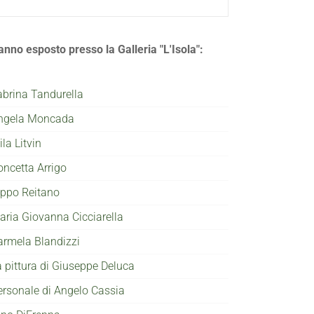
anno esposto presso la Galleria "L'Isola":
abrina Tandurella
ngela Moncada
la Litvin
oncetta Arrigo
ippo Reitano
aria Giovanna Cicciarella
armela Blandizzi
a pittura di Giuseppe Deluca
ersonale di Angelo Cassia