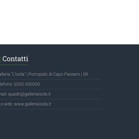
Contatti
lleria "L'Isola" | Portopalo di Capo Passero | SR
lefono: (000) 000000
ail: quadri@galleriaisola.it
to web: www.galleriaisola.it