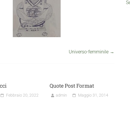
S
Universo-femminile
→
cci
Quote Post Format
Febbraio 20, 2022
admin
Maggio 31, 2014