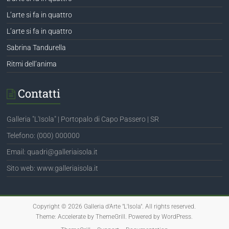
L’arte si fa in quattro
L’arte si fa in quattro
Sabrina Tandurella
Ritmi dell’anima
Contatti
Galleria "L'Isola" | Portopalo di Capo Passero | SR
Telefono: (000) 000000
Email: quadri@galleriaisola.it
Sito web: www.galleriaisola.it
Copyright © 2026
Galleria d'Arte "L'Isola"
. All rights reserved.
Theme:
Accelerate
by ThemeGrill. Powered by
WordPress
.