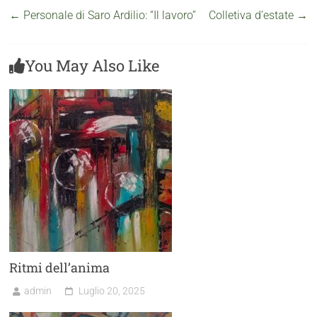
←
Personale di Saro Ardilio: “Il lavoro”
Colletiva d’estate
→
You May Also Like
Ritmi dell’anima
admin
Luglio 20, 2025